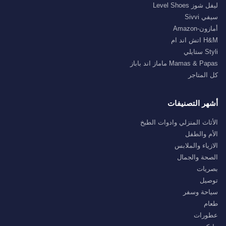
ليفل شوز Level Shoes
سيفي Sivvi
أمازون-Amazon
H&M اتش اند ام
Styli ستايلي
Mamas & Papas ماماز اند باباز
كل المتاجر
أشهر التصنيفات
الأثاث المنزلي وادوات الطبخ
الأم والطفل
الازياء والملابس
الصحة والجمال
بصريات
توصيل
سياحة وسفر
طعام
عطورات