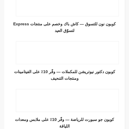
كوبون نون للتسوق — كاش باك وخصم على منتجات Express
لتسوّق العيد
كوبون دكتور نيوتريشن للمكملات — وفّر 10٪ على الفيتامينات
ومنتجات التنحيف
كوبون جو سبورت للرياضة — وفّر 10٪ على ملابس ومعدات
اللياقة