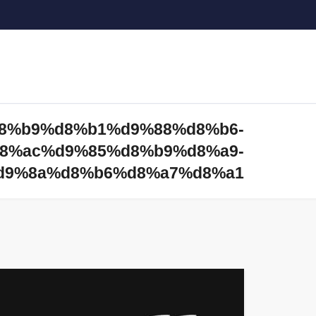
 %d8%b9%d8%b1%d9%88%d8%b6-
8%ac%d9%85%d8%b9%d8%a9-
d9%8a%d8%b6%d8%a7%d8%a1