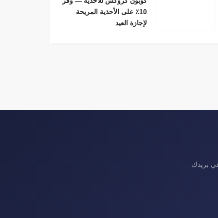
كوبون كروكس للأحذية — وفّر
10٪ على الأحذية المريحة
لإجازة العيد
في بريدك