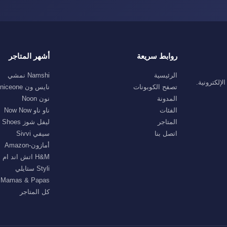
روابط سريعة
أشهر المتاجر
الرئيسية
Namshi نمشي
إلكترونية.
تصفح الكوبونات
نايس ون niceone
المدونة
نون Noon
الفئات
ناو ناو Now Now
المتاجر
ليفل شوز Level Shoes
اتصل بنا
سيفي Sivvi
أمازون-Amazon
H&M اتش اند ام
Styli ستايلي
Mamas & Papas ماماز اند باباز
كل المتاجر