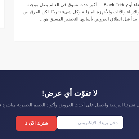
كيف تتابع عروض الجمعة البيضاء قبل ما تبدأ؟ الجمعة البيضاء أو Black Friday — أكبر حدث تسوق في العالم يصل موجته
ياء والأثاث والأجهزة المنزلية وكل شيء تقريبًا. لكن الفرق بين
يبدأ قبل انطلاق العروض بأسابيع. التحضير المسبق هو…
لا تفوّت أي عرض!
نشرتنا البريدية واحصل على أحدث العروض وأكواد الخصم الحصرية مباشرة 
شترك الآن