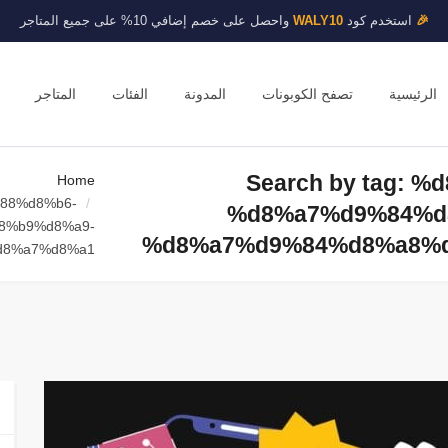
🎉
استخدم كود
WALY10
واحصل على خصم إضافي 10% على جميع المتاجر
الرئيسية
تصفح الكوبونات
المدونة
الفئات
المتاجر
Search by tag:
Home
%88%d8%b6-
%d8%a7%d9%84%d
8%b9%d8%a9-
%d8%a7%d9%84%d8%a8%
d8%a7%d8%a1