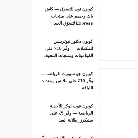
كوبون نون للتسوق — كاش
باك وخصم على منتجات
Express لتسوّق العيد
كوبون دكتور نيوتريشن
للمكملات — وفّر 10٪ على
الفيتامينات ومنتجات التنحيف
كوبون جو سبورت للرياضة —
وفّر 10٪ على ملابس ومعدات
اللياقة
كوبون فوت لوكر للأحذية
الرياضية — وفّر 5٪ على
سنيكرز إطلالة العيد