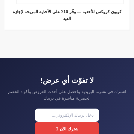
كوبون كروكس للأحذية — وفّر 10٪ على الأحذية المريحة لإجازة
العيد
لا تفوّت أي عرض!
شترك في نشرتنا البريدية واحصل على أحدث العروض وأكواد الخصم
الحصرية مباشرة في بريدك
شترك الآن