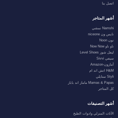
ل بنا
ر المتاجر
Na نمشي
ون niceone
No
 Now Now
وز Level Shoes
Sivvi
-Amazon
اند ام
ايلي
Mamas &  ماماز اند باباز
المتاجر
ر التصنيفات
ثاث المنزلي وادوات الطبخ