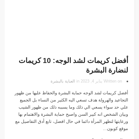
أفضل كريمات لشد الوجه: 10 كريمات
لنضارة البشرة
Written on يناير 4, 2023 in
العناية بالبشرة
أفضل كريمات لشد الوجه حماية البشرة والحفاظ عليها من ظهور
التجاعيد والهرولة هدف تسعي اليه الكثير من النساء بل الجميع
علي حد سواء يسعي الي ذلك وما يسببه ذلك من ظهور الشيب
وبيان الشخص انه كبير السن واصبح حماية البشرة والاهتمام بها
ورعايتها لتظهر المرأة دائما في حال افضل، تابع أدق التفاصيل مع
موقع كوبون…