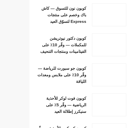
كوبون نون للتسوق — كاش
باك وخصم على منتجات
Express لتسوّق العيد
كوبون دكتور نيوتريشن
للمكملات — وفّر 10٪ على
الفيتامينات ومنتجات التنحيف
كوبون جو سبورت للرياضة —
وفّر 10٪ على ملابس ومعدات
اللياقة
كوبون فوت لوكر للأحذية
الرياضية — وفّر 5٪ على
سنيكرز إطلالة العيد