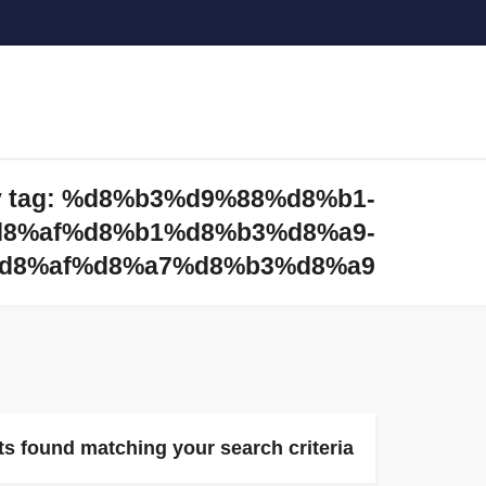
y tag: %d8%b3%d9%88%d8%b1-
8%af%d8%b1%d8%b3%d8%a9-
d8%af%d8%a7%d8%b3%d8%a9
s found matching your search criteria