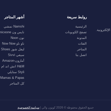
روابط سريعة
أشهر المتاجر
الرئيسية
Namshi نمشي
إلكترونية.
تصفح الكوبونات
نايس ون niceone
المدونة
نون Noon
الفئات
ناو ناو Now Now
المتاجر
ليفل شوز Level Shoes
اتصل بنا
سيفي Sivvi
أمازون-Amazon
H&M اتش اند ام
Styli ستايلي
Mamas & Papas ماماز اند باباز
كل المتاجر
جميع الحقوق محفوظة © 2026 كوبون والي |
سياسة الخصوصية