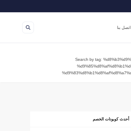
اتصل بنا
Search by tag: %d8%b3%d9
%d9%85%d8%af%d8%b1%d
%d9%83%d8%b1%d8%af%d8%a7%
أحدث كوبونات الخصم