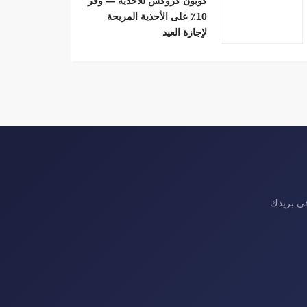
كوبون كروكس للأحذية — وفّر
10٪ على الأحذية المريحة
لإجازة العيد
في بريدك