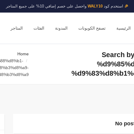
🎉
استخدم كود
WALY10
واحصل على خصم إضافي 10% على جميع المتاجر
الرئيسية
تصفح الكوبونات
المدونة
الفئات
المتاجر
Search b
Home
%88%d8%b1-
%d9%85%d
8%b3%d8%a9-
%d9%83%d8%b1%
d8%b3%d8%a9
No post