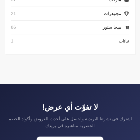
مجوهرات
21
ميجا ستور
86
نباتات
1
لا تفوّت أي عرض!
اشترك في نشرتنا البريدية واحصل على أحدث العروض وأكواد الخصم
الحصرية مباشرة في بريدك