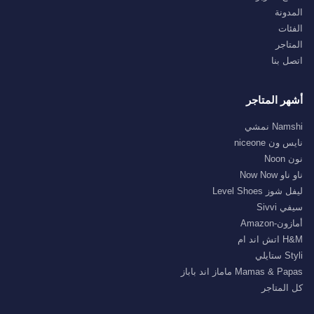
المدونة
الفئات
المتاجر
اتصل بنا
أشهر المتاجر
Namshi نمشي
نايس ون niceone
نون Noon
ناو ناو Now Now
ليفل شوز Level Shoes
سيفي Sivvi
أمازون-Amazon
H&M اتش اند ام
Styli ستايلي
Mamas & Papas ماماز اند باباز
كل المتاجر