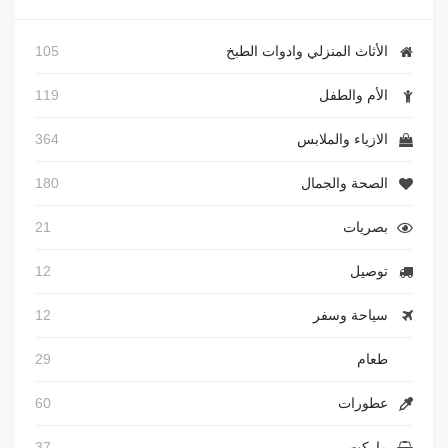
الأثاث المنزلي وادوات الطبخ
105
الأم والطفل
119
الازياء والملابس
364
الصحة والجمال
180
بصريات
21
توصيل
12
سياحة وسفر
12
طعام
29
عطورات
60
ماركت
37