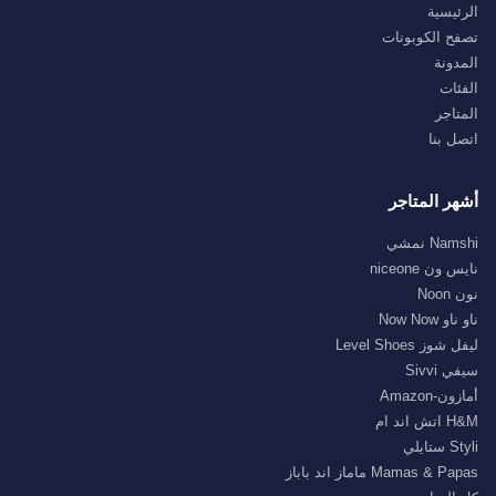
الرئيسية
تصفح الكوبونات
المدونة
الفئات
المتاجر
اتصل بنا
أشهر المتاجر
Namshi نمشي
نايس ون niceone
نون Noon
ناو ناو Now Now
ليفل شوز Level Shoes
سيفي Sivvi
أمازون-Amazon
H&M اتش اند ام
Styli ستايلي
Mamas & Papas ماماز اند باباز