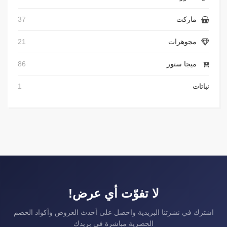
ماركت
37
مجوهرات
21
ميجا ستور
86
نباتات
1
لا تفوّت أي عرض!
اشترك في نشرتنا البريدية واحصل على أحدث العروض وأكواد الخصم
الحصرية مباشرة في بريدك