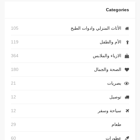
Categories
الأثاث المنزلي وادوات الطبخ
105
الأم والطفل
119
الازياء والملابس
364
الصحة والجمال
180
بصريات
21
توصيل
12
سياحة وسفر
12
طعام
29
عطورات
60