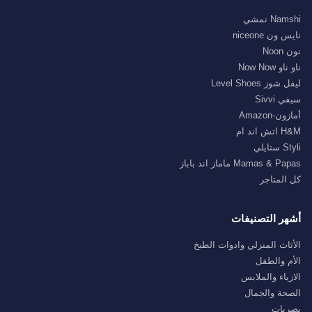
Namshi نمشي
نايس ون niceone
نون Noon
ناو ناو Now Now
ليفل شوز Level Shoes
سيفي Sivvi
أمازون-Amazon
H&M اتش اند ام
Styli ستايلي
Mamas & Papas ماماز اند باباز
كل المتاجر
أشهر التصنيفات
الأثاث المنزلي وادوات الطبخ
الأم والطفل
الازياء والملابس
الصحة والجمال
بصريات