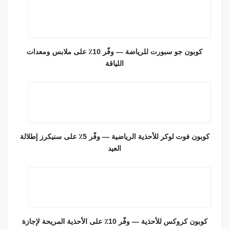
كوبون جو سبورت للرياضة — وفّر 10٪ على ملابس ومعدات
اللياقة
كوبون فوت لوكر للأحذية الرياضية — وفّر 5٪ على سنيكرز إطلالة
العيد
كوبون كروكس للأحذية — وفّر 10٪ على الأحذية المريحة لإجازة