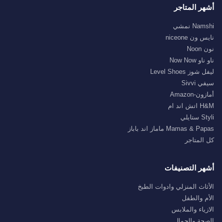
أشهر المتاجر
Namshi نمشي
نايس ون niceone
نون Noon
ناو ناو Now Now
ليفل شوز Level Shoes
سيفي Sivvi
أمازون-Amazon
H&M اتش اند ام
Styli ستايلي
Mamas & Papas ماماز اند باباز
كل المتاجر
أشهر التصنيفات
الأثاث المنزلي وادوات الطبخ
الأم والطفل
الازياء والملابس
الصحة والجمال