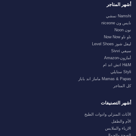
أشهر المتاجر
Namshi نمشي
نايس ون niceone
نون Noon
ناو ناو Now Now
ليفل شوز Level Shoes
سيفي Sivvi
أمازون-Amazon
H&M اتش اند ام
Styli ستايلي
Mamas & Papas ماماز اند باباز
كل المتاجر
أشهر التصنيفات
الأثاث المنزلي وادوات الطبخ
الأم والطفل
الازياء والملابس
الصحة والجمال