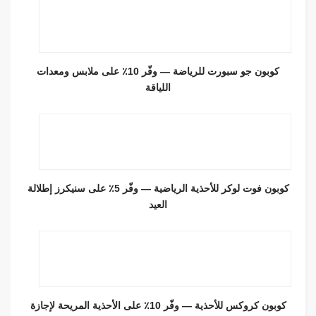
كوبون جو سبورت للرياضة — وفّر 10٪ على ملابس ومعدات
اللياقة
كوبون فوت لوكر للأحذية الرياضية — وفّر 5٪ على سنيكرز إطلالة
العيد
كوبون كروكس للأحذية — وفّر 10٪ على الأحذية المريحة لإجازة