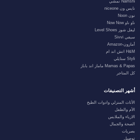
Namshi نمشي
نايس ون niceone
نون Noon
ناو ناو Now Now
ليفل شوز Level Shoes
سيفي Sivvi
أمازون-Amazon
H&M اتش اند ام
Styli ستايلي
Mamas & Papas ماماز اند باباز
كل المتاجر
أشهر التصنيفات
الأثاث المنزلي وادوات الطبخ
الأم والطفل
الازياء والملابس
الصحة والجمال
بصريات
توصيل