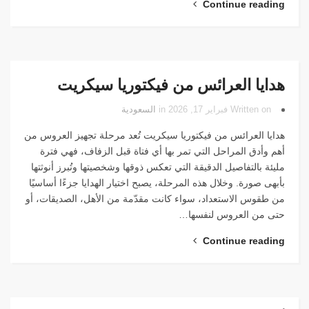
Continue reading
هدايا العرائس من فيكتوريا سيكريت
Written on فبراير 17, 2026 in
السعودية
هدايا العرائس من فيكتوريا سيكريت تُعد مرحلة تجهيز العروس من
أهم وأدق المراحل التي تمر بها أي فتاة قبل الزفاف، فهي فترة
مليئة بالتفاصيل الدقيقة التي تعكس ذوقها وشخصيتها وتُبرز أنوثتها
بأبهى صورة. وخلال هذه المرحلة، يصبح اختيار الهدايا جزءًا أساسيًا
من طقوس الاستعداد، سواء كانت مقدّمة من الأهل، الصديقات، أو
حتى من العروس لنفسها…
Continue reading