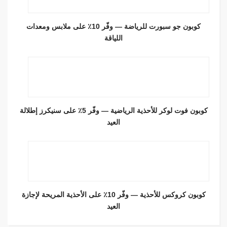
كوبون جو سبورت للرياضة — وفّر 10٪ على ملابس ومعدات
اللياقة
كوبون فوت لوكر للأحذية الرياضية — وفّر 5٪ على سنيكرز إطلالة
العيد
كوبون كروكس للأحذية — وفّر 10٪ على الأحذية المريحة لإجازة
العيد