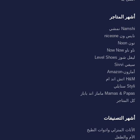
أشهر المتاجر
Namshi نمشي
نايس ون niceone
نون Noon
ناو ناو Now Now
ليفل شوز Level Shoes
سيفي Sivvi
أمازون-Amazon
H&M اتش اند ام
Styli ستايلي
Mamas & Papas ماماز اند باباز
كل المتاجر
أشهر التصنيفات
الأثاث المنزلي وادوات الطبخ
الأم والطفل