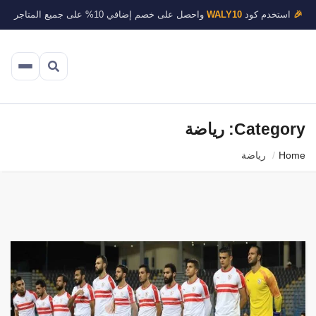
🎉
استخدم كود
WALY10
واحصل على خصم إضافي 10% على جميع المتاجر
Category: رياضة
Home
رياضة