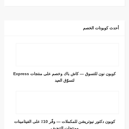
أحدث كوبونات الخصم
كوبون نون للتسوق — كاش باك وخصم على منتجات Express
لتسوّق العيد
كوبون دكتور نيوتريشن للمكملات — وفّر 10٪ على الفيتامينات
ومنتجات التنحيف