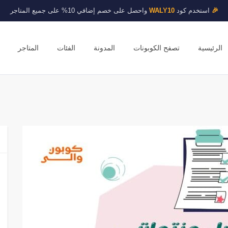
🎉
استخدم كود
WALY10
واحصل على خصم إضافي 10% على جميع المتاجر
الرئيسية
تصفح الكوبونات
المدونة
الفئات
المتاجر