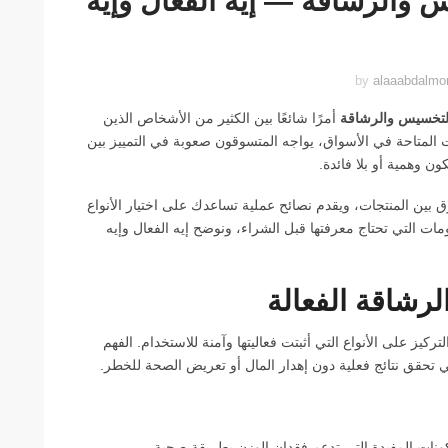
 والرشاقة — إيه الفعال وإيه
alaaabdalm
لتخسيس والرشاقة
أمرًا شائعًا بين الكثير من الأشخاص الذين
لمتاحة في الأسواق، يواجه المتسوقون صعوبة في التمييز بين
ون وهمية أو بلا فائدة.
بين المنتجات، ويقدم نصائح عملية تساعدك على اختيار الأنواع
ومات التي تحتاج معرفتها قبل الشراء، ونوضح إيه الفعال وإيه
رشاقة الفعالة
يز على الأنواع التي أثبتت فعاليتها وآمنة للاستخدام. الفهم
تي تحقق نتائج فعلية دون إهدار المال أو تعريض الصحة للخطر.
لمكونات المفيدة التي تدعم فقدان الوزن بطريقة صحية.