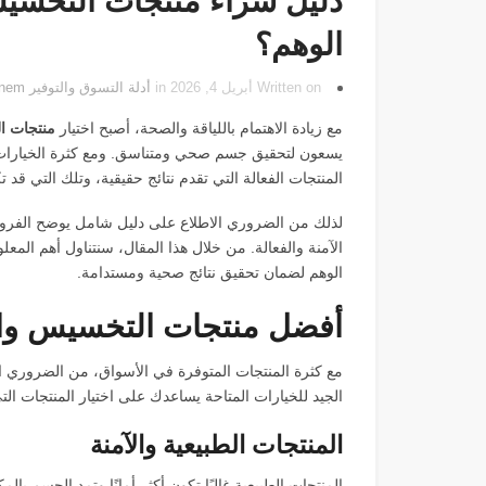
دليل شراء منتجات التخسيس
الوهم؟
Written on أبريل 4, 2026 in
أدلة التسوق والتوفير
by
onem
مع زيادة الاهتمام باللياقة والصحة، أصبح اختيار
منتجات ا
يسعون لتحقيق جسم صحي ومتناسق. ومع كثرة الخيارات ا
المنتجات الفعالة التي تقدم نتائج حقيقية، وتلك التي قد تك
لذلك من الضروري الاطلاع على دليل شامل يوضح الفروق 
الآمنة والفعالة. من خلال هذا المقال، سنتناول أهم المعل
الوهم لضمان تحقيق نتائج صحية ومستدامة.
أفضل منتجات التخسيس وال
مع كثرة المنتجات المتوفرة في الأسواق، من الضروري الترك
الجيد للخيارات المتاحة يساعدك على اختيار المنتجات ال
المنتجات الطبيعية والآمنة
المنتجات الطبيعية غالبًا تكون أكثر أمانًا وتمد الجسم با