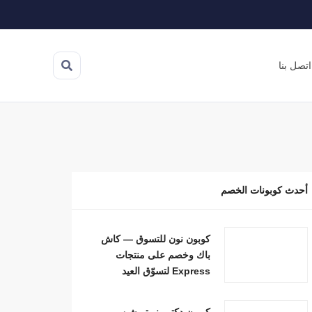
اتصل بنا
أحدث كوبونات الخصم
كوبون نون للتسوق — كاش
باك وخصم على منتجات
Express لتسوّق العيد
كوبون دكتور نيوتريشن