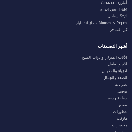
أمازون-Amazon
H&M اتش اند ام
Styli ستايلي
Mamas & Papas ماماز اند باباز
كل المتاجر
أشهر التصنيفات
الأثاث المنزلي وادوات الطبخ
الأم والطفل
الازياء والملابس
الصحة والجمال
بصريات
توصيل
سياحة وسفر
طعام
عطورات
ماركت
مجوهرات
ميجا ستور