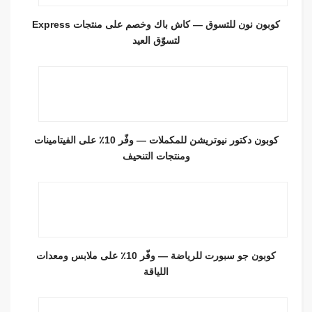
كوبون نون للتسوق — كاش باك وخصم على منتجات Express
لتسوّق العيد
كوبون دكتور نيوتريشن للمكملات — وفّر 10٪ على الفيتامينات
ومنتجات التنحيف
كوبون جو سبورت للرياضة — وفّر 10٪ على ملابس ومعدات
اللياقة