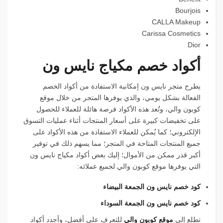
Bourjois
CALLA Makeup
Carissa Cosmetics
Dior
أكواد خصم مكياج نايس ون
يطرح متجر نايس ون إمكانية الاستفادة من أكواد الخصم
الفعالة بشكل يومي، والذي يوفرها المتجر من خلال موقع
كوبون والي، وتُعد هذه الأكواد فرصة هائلة للعملاء للحصول
على تخفيضات كبيرة على أسعار المنتجات أثناء عمليات التسوق
الإلكتروني؛ كما يُمكن للعملاء الاستفادة من هذه الأكواد على
جميع المنتجات المتاحة في المتجر؛ مما يسهم ذلك في توفير
أكبر قدر ممكن من الأموال؛ إليك بعض أكواد مكياج نايس ون
التي يوفرها موقع كوبون والي لجميع عملائه:
كود خصم نايس ون الجمعة البيضاء
كود خصم نايس ون الجمعة السوداء
تطلع إلى
موقع كوبون والي
للتعرف على أفضل، وأجدد أكواد