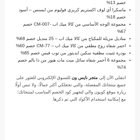
خصم 13%
ماسكرا أي لوف اكستريم كريزي فوليوم من ايسنس – أسود
خصم 18%
مجموعة الوجه الأساسي من كالا ميك اب -CM-007 خصم
67%
مناديل مزيلة للمكياج من كالا ميك اب – 25 منديل خصم 68%
احمر شفاه روج مطفي من كالا ميك اب – CM-77 خصم 60%
بودرة تثبيت مطفية سكين ايديتور من توب فيس خصم 85%
مجموعة 6 أحمر شفاه سائل ميت مات هيوز من ذا بالم خصم
74%
انتقلي الآن إلى
متجر نايس ون
للتسوق الإلكتروني للعثور على
جميع منتجاتك المفضلة، والتي تجعلكي أكثر جمالًا، ولا تنس أولًا
زيارة موقع كوبون والي لتجهيز كود الخصم المناسب لمنتجاتك؛
مع إمكانية استخدام الأكواد التي تم ذكرها.