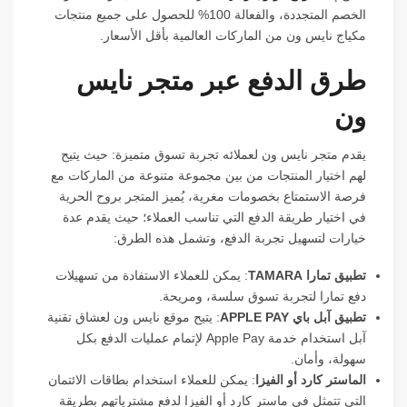
الخصم المتجددة، والفعالة 100% للحصول على جميع منتجات
مكياج نايس ون من الماركات العالمية بأقل الأسعار.
طرق الدفع عبر متجر نايس
ون
يقدم متجر نايس ون لعملائه تجربة تسوق متميزة: حيث يتيح
لهم اختيار المنتجات من بين مجموعة متنوعة من الماركات مع
فرصة الاستمتاع بخصومات مغرية، يُميز المتجر بروح الحرية
في اختيار طريقة الدفع التي تناسب العملاء؛ حيث يقدم عدة
خيارات لتسهيل تجربة الدفع، وتشمل هذه الطرق:
تطبيق تمارا TAMARA
: يمكن للعملاء الاستفادة من تسهيلات
دفع تمارا لتجربة تسوق سلسة، ومريحة.
تطبيق آبل باي APPLE PAY
: يتيح موقع نايس ون لعشاق تقنية
آبل استخدام خدمة Apple Pay لإتمام عمليات الدفع بكل
سهولة، وأمان.
الماستر كارد أو الفيزا
: يمكن للعملاء استخدام بطاقات الائتمان
التي تتمثل في ماستر كارد أو الفيزا لدفع مشترياتهم بطريقة