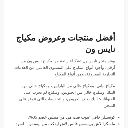
أفضل منتجات وعروض مكياج
نايس ون
يوفر متجر نايس ون تشكيلة رائعة من مكياج نايس ون من
أرقى، وأجود أنواع المكياج على المستوى العالمي من العلامات
التجارية المعروفة، ومن أنواع المكياج:
مكياج نباتي، ومكياج خالي من البارابين، ومكياج خالي من
التلك، ومكياج خالي من الجلوتين، ومكياج لم يجرب على
الحيوانات؛ إليك بعض العروض، والتخفيضات التي تتوفر على
المتجر:
كونسيلر خافي عيوب فيت مي من ميبلين خصم 35%.
ماسكرا لاش برينسس فالس لاش ايفكت من ايسنس – اسود