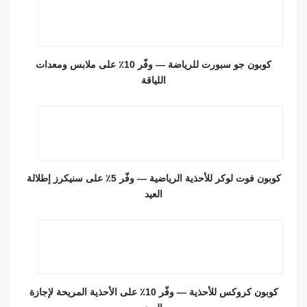
كوبون جو سبورت للرياضة — وفّر 10٪ على ملابس ومعدات
اللياقة
كوبون فوت لوكر للأحذية الرياضية — وفّر 5٪ على سنيكرز إطلالة
العيد
كوبون كروكس للأحذية — وفّر 10٪ على الأحذية المريحة لإجازة