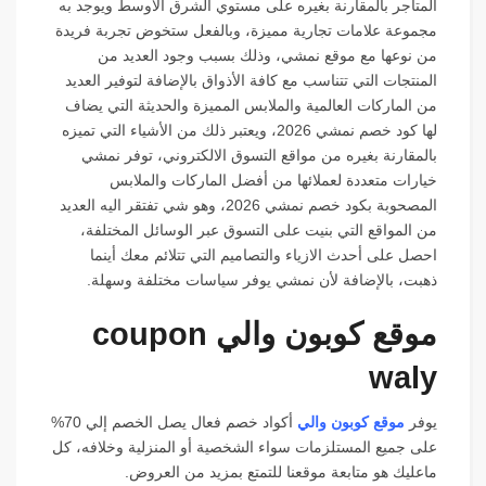
المتاجر بالمقارنة بغيره على مستوي الشرق الأوسط ويوجد به
مجموعة علامات تجارية مميزة، وبالفعل ستخوض تجربة فريدة
من نوعها مع موقع نمشي، وذلك بسبب وجود العديد من
المنتجات التي تتناسب مع كافة الأذواق بالإضافة لتوفير العديد
من الماركات العالمية والملابس المميزة والحديثة التي يضاف
لها كود خصم نمشي 2026، ويعتبر ذلك من الأشياء التي تميزه
بالمقارنة بغيره من مواقع التسوق الالكتروني، توفر نمشي
خيارات متعددة لعملائها من أفضل الماركات والملابس
المصحوبة بكود خصم نمشي 2026، وهو شي تفتقر اليه العديد
من المواقع التي بنيت على التسوق عبر الوسائل المختلفة،
احصل على أحدث الازياء والتصاميم التي تتلائم معك أينما
ذهبت، بالإضافة لأن نمشي يوفر سياسات مختلفة وسهلة.
موقع كوبون والي coupon
waly
يوفر
موقع كوبون والي
أكواد خصم فعال يصل الخصم إلي 70%
على جميع المستلزمات سواء الشخصية أو المنزلية وخلافه، كل
ماعليك هو متابعة موقعنا للتمتع بمزيد من العروض.