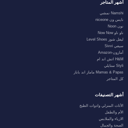
أشهر المتاجر
Namshi نمشي
نايس ون niceone
نون Noon
ناو ناو Now Now
ليفل شوز Level Shoes
سيفي Sivvi
أمازون-Amazon
H&M اتش اند ام
Styli ستايلي
Mamas & Papas ماماز اند باباز
كل المتاجر
أشهر التصنيفات
الأثاث المنزلي وادوات الطبخ
الأم والطفل
الازياء والملابس
الصحة والجمال