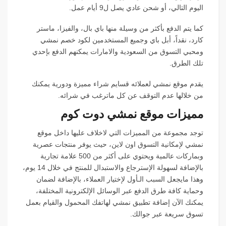
اليوم التالي، أو شحن عادي يصل ل9 أيام عمل.
كما يتم الدفع بأكثر من وسيلة منها باي بال، والفيزا، ماستر
كارد، نقداً، أبل باي وجميع المستخدمين لكود خصم نمشي
ومحبي التسوق من السعودية والامارات يمكنهم الدفع بإحدي
تلك الطرق.
يقدم موقع نمشي لعملائه قسايم شراء مميزة ودورية يمكنك
من خلالها عدم التوقف عن كل ماترغب في شرائه.
مميزات موقع نمشي دوت كوم
توجد مجموعة من المميزات التي لاخلاف عليها داخل موقع
نمشي لإمكانية التسوق اون لاين، حيث يوفر منتجات عصرية
وبماركات عالمية ويحتوي على أكثر من 500 علامة تجارية
بالإضافة لسهولة الإسترجاع والاستبدال للمنتج في خلال 14 يوم،
وهذا مايجعل السبب الـأول لإختيار العملاء، بالإضافة لضمان
وحماية كافة طرق الدفع عبر الوسائل الإلكترونية المختلفة،
يمكنك الآن إضافة تطبيق نمشي لهاتفك المحمول والقيام بعمل
تسوق سريعة عبر جوالك.