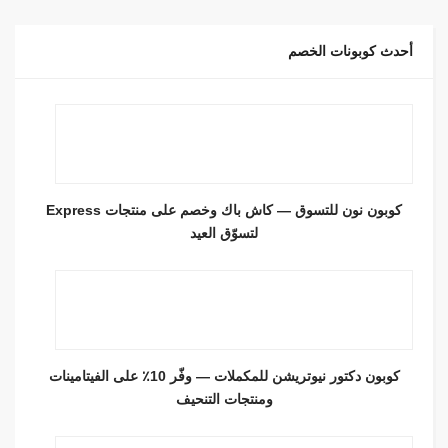
أحدث كوبونات الخصم
كوبون نون للتسوق — كاش باك وخصم على منتجات Express
لتسوّق العيد
كوبون دكتور نيوتريشن للمكملات — وفّر 10٪ على الفيتامينات
ومنتجات التنحيف