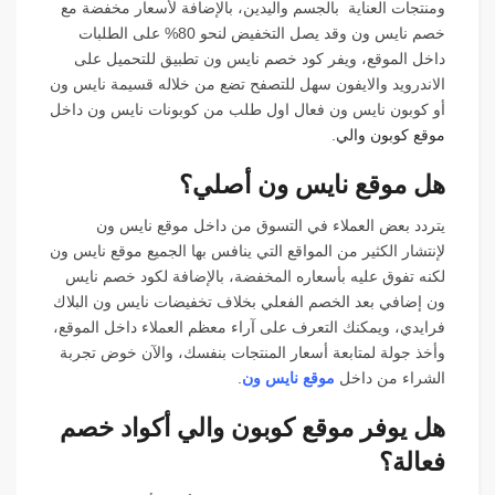
ومنتجات العناية بالجسم واليدين، بالإضافة لأسعار مخفضة مع
خصم نايس ون وقد يصل التخفيض لنحو 80% على الطلبات
داخل الموقع، ويفر كود خصم نايس ون تطبيق للتحميل على
الاندرويد والايفون سهل للتصفح تضع من خلاله قسيمة نايس ون
أو كوبون نايس ون فعال اول طلب من كوبونات نايس ون داخل
موقع كوبون والي
.
هل موقع نايس ون أصلي؟
يتردد بعض العملاء في التسوق من داخل موقع نايس ون
لإنتشار الكثير من المواقع التي ينافس بها الجميع موقع نايس ون
لكنه تفوق عليه بأسعاره المخفضة، بالإضافة لكود خصم نايس
ون إضافي بعد الخصم الفعلي بخلاف تخفيضات نايس ون البلاك
فرايدي، ويمكنك التعرف على آراء معظم العملاء داخل الموقع،
وأخذ جولة لمتابعة أسعار المنتجات بنفسك، والآن خوض تجربة
الشراء من داخل
موقع نايس ون
.
هل يوفر موقع كوبون والي أكواد خصم
فعالة؟