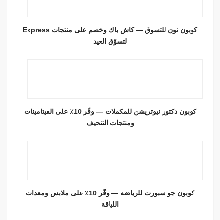
كوبون نون للتسوق — كاش باك وخصم على منتجات Express
لتسوّق العيد
كوبون دكتور نيوتريشن للمكملات — وفّر 10٪ على الفيتامينات
ومنتجات التنحيف
كوبون جو سبورت للرياضة — وفّر 10٪ على ملابس ومعدات
اللياقة