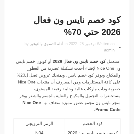
كود خصم نايس ون فعال
2026 حتي 70%
Written on نوفمبر 25, 2022 in
أدلة التسوق والتوفير
by
admin
استعمل
كود خصم نايس ون فعال 2026
أو
كوبون خصم نايس
ون Nice One لإقتناء أحدث تشكيلة عصرية من العطور
والمكياج ويوفر كود خصم نايس، ويمنحك عروض تصل ل20%
على كافة المستلزمات ومن المعروف أن منتجات Nice One
حصرية وذات ماركات عالية وخامة رفيعة المستوي،
مستحضرات التجميل والمكياج والعناية بالجسم والشعر يوفر
متجر نايس ون مجمو عصور مميزة مضاف لها
Nice One
Promo Code.
كود الخصم
الرمز الترويجي
كوبون خصم نايس ون 2026
N04