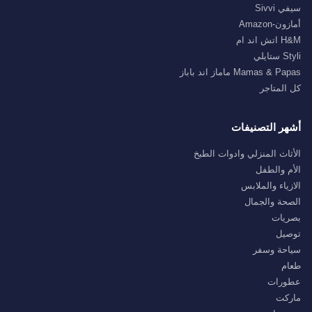
سيفي Sivvi
أمازون-Amazon
H&M اتش اند ام
Styli ستايلي
Mamas & Papas ماماز اند باباز
كل المتاجر
أشهر التصنيفات
الأثاث المنزلي وادوات الطبخ
الأم والطفل
الازياء والملابس
الصحة والجمال
بصريات
توصيل
سياحة وسفر
طعام
عطورات
ماركت