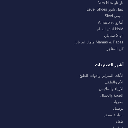
ناو ناو Now Now
ليفل شوز Level Shoes
سيفي Sivvi
أمازون-Amazon
H&M اتش اند ام
Styli ستايلي
Mamas & Papas ماماز اند باباز
كل المتاجر
أشهر التصنيفات
الأثاث المنزلي وادوات الطبخ
الأم والطفل
الازياء والملابس
الصحة والجمال
بصريات
توصيل
سياحة وسفر
طعام