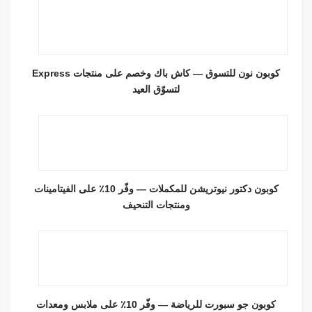
كوبون نون للتسوق — كاش باك وخصم على منتجات Express
لتسوّق العيد
كوبون دكتور نيوتريشن للمكملات — وفّر 10٪ على الفيتامينات
ومنتجات التنحيف
كوبون جو سبورت للرياضة — وفّر 10٪ على ملابس ومعدات