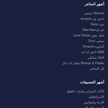
أشهر المتاجر
Namshi نمشي
نايس ون niceone
نون Noon
ناو ناو Now Now
ليفل شوز Level Shoes
سيفي Sivvi
أمازون-Amazon
H&M اتش اند ام
Styli ستايلي
Mamas & Papas ماماز اند باباز
كل المتاجر
أشهر التصنيفات
الأثاث المنزلي وادوات الطبخ
الأم والطفل
الازياء والملابس
الصحة والجمال