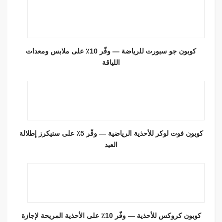
كوبون جو سبورت للرياضة — وفّر 10٪ على ملابس ومعدات
اللياقة
كوبون فوت لوكر للأحذية الرياضية — وفّر 5٪ على سنيكرز إطلالة
العيد
كوبون كروكس للأحذية — وفّر 10٪ على الأحذية المريحة لإجازة