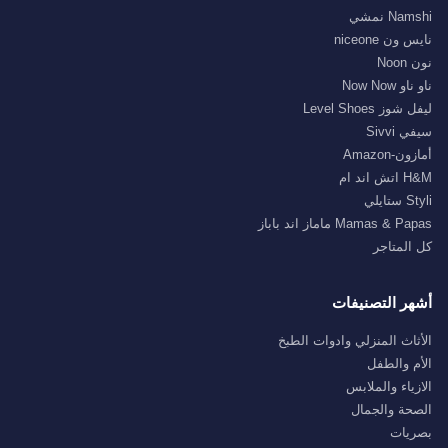
Namshi نمشي
نايس ون niceone
نون Noon
ناو ناو Now Now
ليفل شوز Level Shoes
سيفي Sivvi
أمازون-Amazon
H&M اتش اند ام
Styli ستايلي
Mamas & Papas ماماز اند باباز
كل المتاجر
أشهر التصنيفات
الأثاث المنزلي وادوات الطبخ
الأم والطفل
الازياء والملابس
الصحة والجمال
بصريات