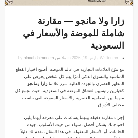
زارا ولا مانجو — مقارنة
شاملة للموضة والأسعار في
السعودية
Written on مارس 19, 2026 in
ملابس
by
alaaabdalmonem
مع تنوّع العلامات التجارية في عالم الموضة، أصبح اختيار القطع
المناسبة والتسوق الذكي أمرًا يهم كل شخص يحرص على
المظهر العصري والجودة العالية. تبرز علامتا
زارا
و
مانجو
كخيارين رئيسيين لعشاق الموضة في السعودية، حيث تجمع كل
منهما بين التصاميم العصرية والأسعار المتنوعة التي تناسب
مختلف الأذواق.
إجراء مقارنة دقيقة بينهما يساعدك على معرفة أيهما يلبي
احتياجاتك بشكل أفضل، سواء من حيث الأسلوب، جودة
الخامات، أو الأسعار المعقولة. في هذا المقال، نقدم لك دليلاً