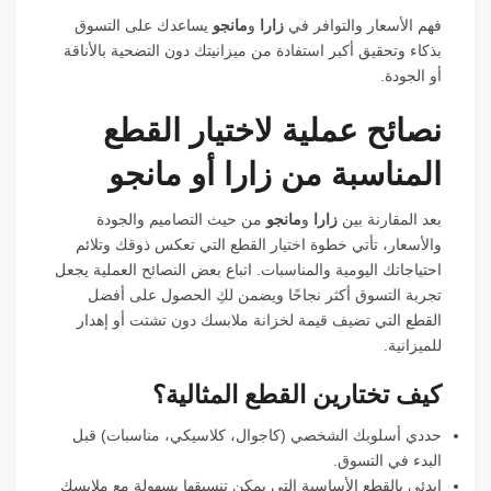
فهم الأسعار والتوافر في
زارا
و
مانجو
يساعدك على التسوق
بذكاء وتحقيق أكبر استفادة من ميزانيتك دون التضحية بالأناقة
أو الجودة.
نصائح عملية لاختيار القطع
المناسبة من زارا أو مانجو
بعد المقارنة بين
زارا
و
مانجو
من حيث التصاميم والجودة
والأسعار، تأتي خطوة اختيار القطع التي تعكس ذوقك وتلائم
احتياجاتك اليومية والمناسبات. اتباع بعض النصائح العملية يجعل
تجربة التسوق أكثر نجاحًا ويضمن لكِ الحصول على أفضل
القطع التي تضيف قيمة لخزانة ملابسك دون تشتت أو إهدار
للميزانية.
كيف تختارين القطع المثالية؟
حددي أسلوبك الشخصي (كاجوال، كلاسيكي، مناسبات) قبل
البدء في التسوق.
ابدئي بالقطع الأساسية التي يمكن تنسيقها بسهولة مع ملابسك