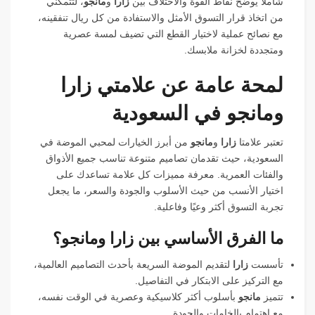
شاملاً يوضح نقاط القوة والاختلاف بين
زارا
و
مانجو
، لتتمكني
من اتخاذ قرار التسوق الأمثل والاستفادة من كل ريال تنفقينه،
مع نصائح عملية لاختيار القطع التي تضيف لمسة عصرية
ومتجددة لخزانة ملابسك.
لمحة عامة عن علامتي زارا
ومانجو في السعودية
تعتبر علامتا
زارا
و
مانجو
من أبرز الخيارات لمحبي الموضة في
السعودية، حيث تقدمان تصاميم متنوعة تناسب جميع الأذواق
والفئات العمرية. معرفة مميزات كل علامة تساعدك على
اختيار الأنسب من حيث الأسلوب والجودة والسعر، ما يجعل
تجربة التسوق أكثر وعيًا وفاعلية.
ما الفرق الأساسي بين زارا ومانجو؟
تأسست
زارا
لتقديم الموضة السريعة بأحدث التصاميم العالمية،
مع التركيز على الابتكار في التفاصيل.
تتميز
مانجو
بأسلوب أكثر كلاسيكية وعصرية في الوقت نفسه،
مع اهتمام بالخامات والجودة.