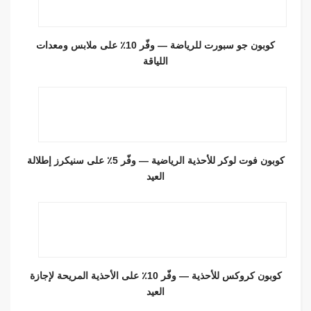
كوبون جو سبورت للرياضة — وفّر 10٪ على ملابس ومعدات
اللياقة
كوبون فوت لوكر للأحذية الرياضية — وفّر 5٪ على سنيكرز إطلالة
العيد
كوبون كروكس للأحذية — وفّر 10٪ على الأحذية المريحة لإجازة
العيد