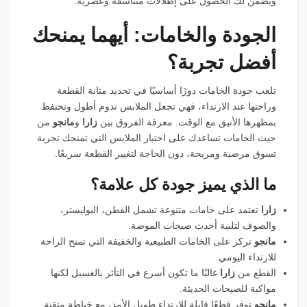
ويضمن لك الحصول على إطلالات متناسقة وعصرية.
الجودة والخامات: أيهما يمنحك
أفضل تجربة؟
تلعب جودة الخامات دورًا أساسيًا في تحديد متانة القطعة
وراحتها عند الارتداء، فهي تجعل الملابس تدوم أطول وتحتفظ
بمظهرها الأنيق مع الوقت. معرفة الفروق بين
زارا
و
مانجو
من
حيث الخامات تساعدك على اختيار الملابس التي تمنحك تجربة
تسوق مرضية ومريحة، دون الحاجة لتغيير القطعة سريعًا.
ما الذي يميز جودة كل علامة؟
زارا
تعتمد على خامات متنوعة تشمل القطن، البوليستر،
والصوف لتلبية أحدث صيحات الموضة.
مانجو
تركز على الخامات الطبيعية والخفيفة التي تمنح الراحة
للارتداء اليومي.
القطع من
زارا
غالبًا ما تكون أسرع في التأثر بالغسيل لكنها
مواكبة للصيحات الحديثة.
مانجو
توفر قطعًا قابلة للارتداء طويل الأمد، مع خياطة متقنة