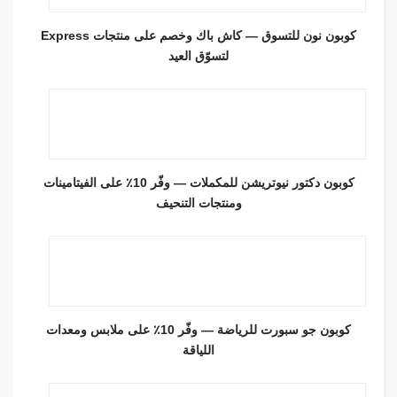
كوبون نون للتسوق — كاش باك وخصم على منتجات Express
لتسوّق العيد
كوبون دكتور نيوتريشن للمكملات — وفّر 10٪ على الفيتامينات
ومنتجات التنحيف
كوبون جو سبورت للرياضة — وفّر 10٪ على ملابس ومعدات
اللياقة