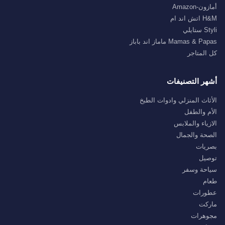
أمازون-Amazon
H&M اتش اند ام
Styli ستايلي
Mamas & Papas ماماز اند باباز
كل المتاجر
أشهر التصنيفات
الأثاث المنزلي وادوات الطبخ
الأم والطفل
الازياء والملابس
الصحة والجمال
بصريات
توصيل
سياحة وسفر
طعام
عطورات
ماركت
مجوهرات