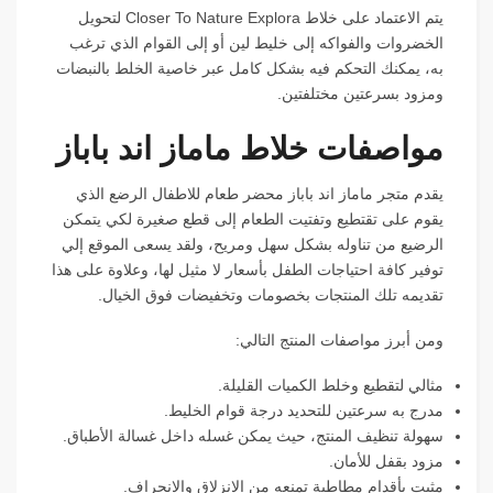
يتم الاعتماد على خلاط Closer To Nature Explora لتحويل
الخضروات والفواكه إلى خليط لين أو إلى القوام الذي ترغب
به، يمكنك التحكم فيه بشكل كامل عبر خاصية الخلط بالنبضات
ومزود بسرعتين مختلفتين.
مواصفات خلاط ماماز اند باباز
يقدم متجر ماماز اند باباز محضر طعام للاطفال الرضع الذي
يقوم على تقتطيع وتفتيت الطعام إلى قطع صغيرة لكي يتمكن
الرضيع من تناوله بشكل سهل ومريح، ولقد يسعى الموقع إلي
توفير كافة احتياجات الطفل بأسعار لا مثيل لها، وعلاوة على هذا
تقديمه تلك المنتجات بخصومات وتخفيضات فوق الخيال.
ومن أبرز مواصفات المنتج التالي:
مثالي لتقطيع وخلط الكميات القليلة.
مدرج به سرعتين للتحديد درجة قوام الخليط.
سهولة تنظيف المنتج، حيث يمكن غسله داخل غسالة الأطباق.
مزود بقفل للأمان.
مثبت بأقدام مطاطية تمنعه من الانزلاق والانحراف.