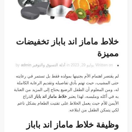
خلاط ماماز اند باباز تخفيضات
مميزة
Written on يوليو 29, 2023 in
أدلة التسوق والتوفير
by
admin
لم يقتصر اهتمام الأم بجنينها بمولده فقط بل تستمر في رعايته
حتى المشيب، حيث تهتم بأدق تفاصيله وتقديم الرعاية الكاملة
له، ومن المعلوم أن الطفل الرضيع يحتاج إلى المزيد من العناية
به في أكله وملبسه، لهذا يعتبر
خلاط ماماز اند باباز
الذراع
الأيمن للأم حيث يعمل الخلاط على تفتيت الطعام بشكل ناعم
لكي يتمكن الطفل من ابتلاعه.
وظيفة خلاط ماماز اند باباز