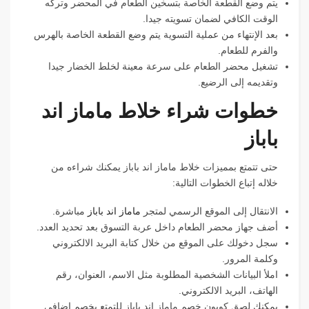
يتم وضع القطعة الخاصة بتسخين الطعام في المحضر وتركه
الوقت الكافي لضمان تسويته جيدا.
بعد الإنتهاء من عملية التسوية يتم وضع القطعة الخاصة بالهرس
والفرم للطعام.
تشغيل محضر الطعام على سرعة معينة لخلط الخضار جيدا
وتقديمه إلى الرضيع.
خطوات شراء خلاط ماماز اند
باباز
حتى تتمتع بمميزات خلاط ماماز اند باباز يمكنك شراءه من
خلاله إتباع الخطوات التالية:
الانتقال إلى الموقع الرسمي لمتجر
ماماز اند باباز
مباشرة.
أضف جهاز محضر الطعام داخل عربة التسوق بعد تحديد العدد.
سجل دخولك على الموقع من خلال كتابة البريد الالكتروني
وكلمة المرور.
املأ البيانات الشخصية المطلوبة مثل الاسم، العنوان، رقم
الهاتف، البريد الالكتروني.
يمكنك لصق كوبون خصم ماماز اند باباز للتمتع بخصم إضافي